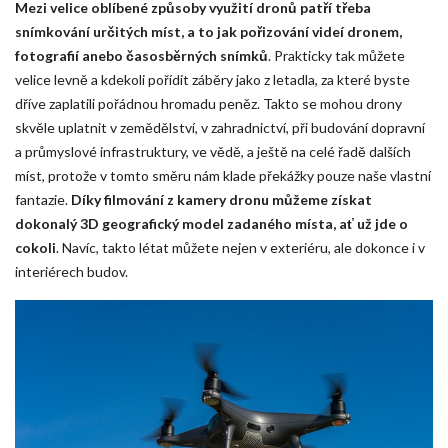
Mezi velice oblíbené způsoby využití dronů patří třeba
snímkování určitých míst, a to jak pořizování
videí dronem
,
fotografií anebo časosběrných snímků
. Prakticky tak můžete
velice levně a kdekoli pořídit záběry jako z letadla, za které byste
dříve zaplatili pořádnou hromadu peněz. Takto se mohou drony
skvěle uplatnit v zemědělství, v zahradnictví, při budování dopravní
a průmyslové infrastruktury, ve vědě, a ještě na celé řadě dalších
míst, protože v tomto směru nám klade překážky pouze naše vlastní
fantazie.
Díky filmování z kamery dronu můžeme získat
dokonalý 3D geografický model zadaného místa, ať už jde o
cokoli
. Navíc, takto létat můžete nejen v exteriéru, ale dokonce i v
interiérech budov.