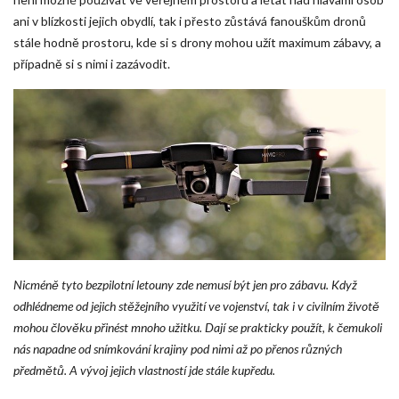
ani v blízkosti jejich obydlí, tak i přesto zůstává fanouškům dronů
stále hodně prostoru, kde si s drony mohou užít maximum zábavy, a
případně si s nimi i zazávodit.
Nicméně tyto bezpilotní letouny zde nemusí být jen pro zábavu. Když
odhlédneme od jejich stěžejního využití ve vojenství, tak i v civilním životě
mohou člověku přinést mnoho užitku. Dají se prakticky použít, k čemukoli
nás napadne od snímkování krajiny pod nimi až po přenos různých
předmětů. A vývoj jejich vlastností jde stále kupředu.