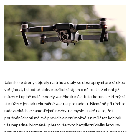
Jakmile se drony objevily na trhu a staly se dostupnými pro širokou
veřejnost, tak od té doby mezi lidmi zájem o ně roste. Sehnat již
můžete i úplně malé modely za několik málo tisíci korun, se kterými
si můžete jen tak rekreačně zalétat pro radost. Nicméně při těchto
radovánkách je samozřejmě nezbytné myslet také na to, že i
používání dronů má svá pravidla a není možné s nimi létat kdekoli
vás nepadne. Nicméně i přesto, že tyto bezpilotní civilní letouny
není možné používat ve veřejném prostoru a létat nad hlavami osob