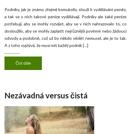
Podniky, jak je známo zřejmě komukoliv, slouží k vydělávání peněz,
a tak se v nich takové peníze vydělávají. Podniky ale také peníze
potřebují, aby se mohly rozvíjet, aby se v nich nahrazovalo to, co
dosloužilo, aby se mohly zaplatit nejrůznější povinné nebo žádoucí
odvody a podobně, což už by někdo vědět nemusel, ale je to tak.
A z toho vyplývá, že musí mít každý podnik […]
Číst dále
Nezávadná versus čistá