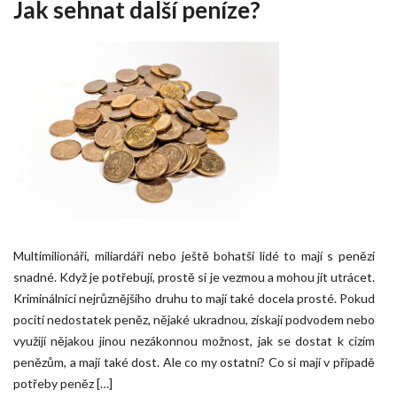
Jak sehnat další peníze?
Multimilionáři, miliardáři nebo ještě bohatší lidé to mají s penězi
snadné. Když je potřebují, prostě si je vezmou a mohou jít utrácet.
Kriminálníci nejrůznějšího druhu to mají také docela prosté. Pokud
pocítí nedostatek peněz, nějaké ukradnou, získají podvodem nebo
využijí nějakou jinou nezákonnou možnost, jak se dostat k cizím
penězům, a mají také dost. Ale co my ostatní? Co si mají v případě
potřeby peněz […]