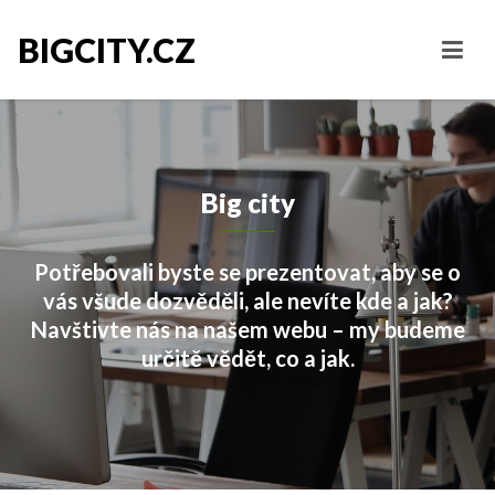
BIGCITY.CZ
Big city
Potřebovali byste se prezentovat, aby se o
vás všude dozvěděli, ale nevíte kde a jak?
Navštivte nás na našem webu – my budeme
určitě vědět, co a jak.