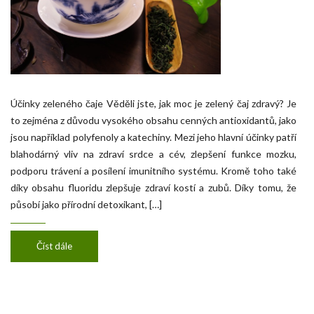
Účinky zeleného čaje Věděli jste, jak moc je zelený čaj zdravý? Je
to zejména z důvodu vysokého obsahu cenných antioxidantů, jako
jsou například polyfenoly a katechiny. Mezi jeho hlavní účinky patří
blahodárný vliv na zdraví srdce a cév, zlepšení funkce mozku,
podporu trávení a posílení imunitního systému. Kromě toho také
díky obsahu fluoridu zlepšuje zdraví kostí a zubů. Díky tomu, že
působí jako přírodní detoxikant, […]
Číst dále