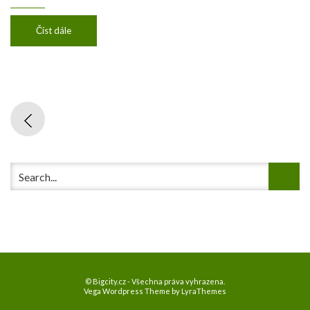
Číst dále
© Bigcity.cz - Všechna práva vyhrazena.
Vega Wordpress Theme by
LyraThemes