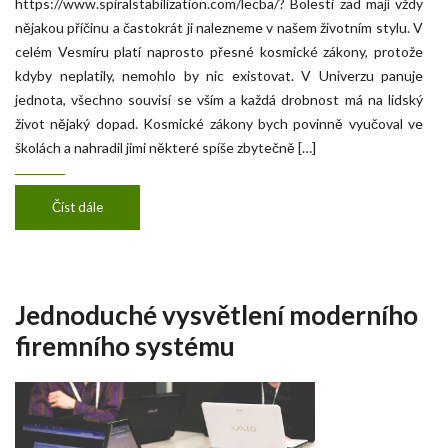
https://www.spiralstabilization.com/lecba/? Bolesti zad mají vždy
nějakou příčinu a častokrát ji nalezneme v našem životním stylu. V
celém Vesmíru platí naprosto přesné kosmické zákony, protože
kdyby neplatily, nemohlo by nic existovat. V Univerzu panuje
jednota, všechno souvisí se vším a každá drobnost má na lidský
život nějaký dopad. Kosmické zákony bych povinně vyučoval ve
školách a nahradil jimi některé spíše zbytečně […]
Číst dále
Jednoduché vysvětlení moderního
firemního systému