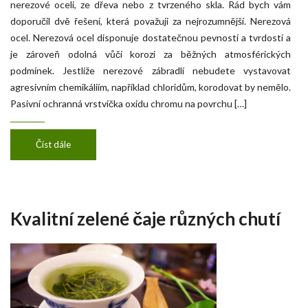
nerezové oceli, ze dřeva nebo z tvrzeného skla. Rád bych vám
doporučil dvě řešení, která považuji za nejrozumnější. Nerezová
ocel. Nerezová ocel disponuje dostatečnou pevností a tvrdostí a
je zároveň odolná vůči korozi za běžných atmosférických
podmínek. Jestliže nerezové zábradlí nebudete vystavovat
agresivním chemikáliím, například chloridům, korodovat by nemělo.
Pasivní ochranná vrstvička oxidu chromu na povrchu […]
Číst dále
Kvalitní zelené čaje různých chutí