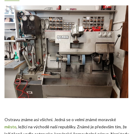
Ostravu známe asi všichni. Jedná se o velmi známé moravské
město
, ležící na východě naší republiky. Známé je především tím, že
leží těsně vedle ostravsko-karvinské černouhelné pánve. Není tedy