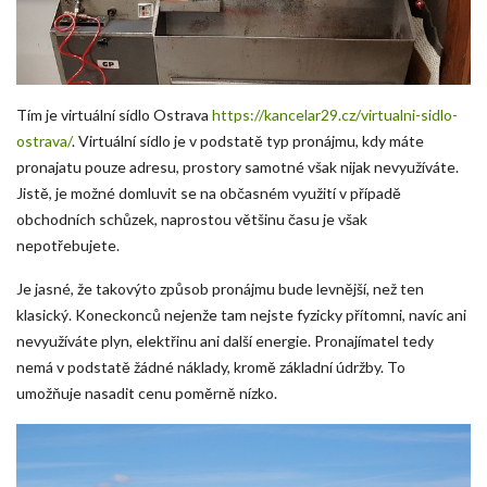
Tím je virtuální sídlo Ostrava
https://kancelar29.cz/virtualni-sidlo-
ostrava/
. Virtuální sídlo je v podstatě typ pronájmu, kdy máte
pronajatu pouze adresu, prostory samotné však nijak nevyužíváte.
Jistě, je možné domluvit se na občasném využití v případě
obchodních schůzek, naprostou většinu času je však
nepotřebujete.
Je jasné, že takovýto způsob pronájmu bude levnější, než ten
klasický. Koneckonců nejenže tam nejste fyzicky přítomni, navíc ani
nevyužíváte plyn, elektřinu ani další energie. Pronajímatel tedy
nemá v podstatě žádné náklady, kromě základní údržby. To
umožňuje nasadit cenu poměrně nízko.