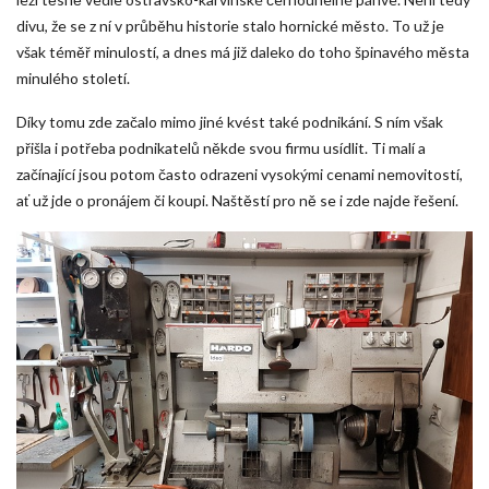
divu, že se z ní v průběhu historie stalo hornické město. To už je
však téměř minulostí, a dnes má již daleko do toho špinavého města
minulého století.
Díky tomu zde začalo mimo jiné kvést také podnikání. S ním však
přišla i potřeba podnikatelů někde svou firmu usídlit. Ti malí a
začínající jsou potom často odrazeni vysokými cenami nemovitostí,
ať už jde o pronájem či koupi. Naštěstí pro ně se i zde najde řešení.