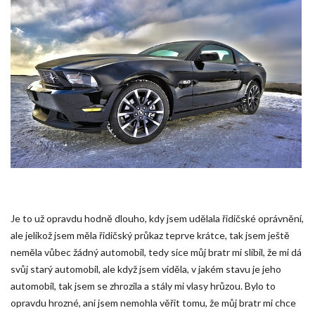
Je to už opravdu hodně dlouho, kdy jsem udělala řidičské oprávnění,
ale jelikož jsem měla řidičský průkaz teprve krátce, tak jsem ještě
neměla vůbec žádný automobil, tedy sice můj bratr mi slíbil, že mi dá
svůj starý automobil, ale když jsem viděla, v jakém stavu je jeho
automobil, tak jsem se zhrozila a stály mi vlasy hrůzou. Bylo to
opravdu hrozné, ani jsem nemohla věřit tomu, že můj bratr mi chce