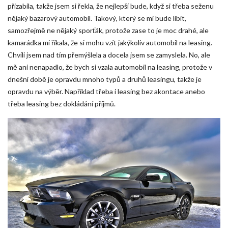
přizabila, takže jsem si řekla, že nejlepší bude, když si třeba seženu
nějaký bazarový automobil. Takový, který se mi bude líbit,
samozřejmě ne nějaký sporťák, protože zase to je moc drahé, ale
kamarádka mi říkala, že si mohu vzít jakýkoliv automobil na leasing.
Chvíli jsem nad tím přemýšlela a docela jsem se zamyslela. No, ale
mě ani nenapadlo, že bych si vzala automobil na leasing, protože v
dnešní době je opravdu mnoho typů a druhů leasingu, takže je
opravdu na výběr. Například třeba i leasing bez akontace anebo
třeba leasing bez dokládání příjmů.