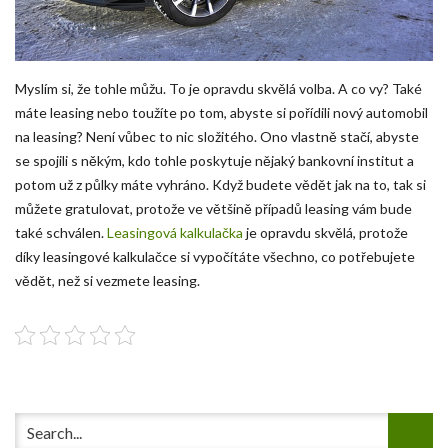
Myslím si, že tohle můžu. To je opravdu skvělá volba. A co vy? Také
máte leasing nebo toužíte po tom, abyste si pořídili nový automobil
na leasing? Není vůbec to nic složitého. Ono vlastně stačí, abyste
se spojili s někým, kdo tohle poskytuje nějaký bankovní institut a
potom už z půlky máte vyhráno. Když budete vědět jak na to, tak si
můžete gratulovat, protože ve většině případů leasing vám bude
také schválen.
Leasingová kalkulačka
je opravdu skvělá, protože
díky leasingové kalkulačce si vypočítáte všechno, co potřebujete
vědět, než si vezmete leasing.