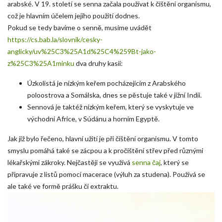
arabské. V 19. století se senna začala používat k čištění organismu,
což je hlavním účelem jejího použití dodnes.
Pokud se tedy bavíme o senně, musíme uvádět
https://cs.bab.la/slovnik/cesky-
anglicky/uv%25C3%25A1d%25C4%259Bt-jako-
z%25C3%25A1minku
dva druhy kasií:
Úzkolistá je nízkým keřem pocházejícím z Arabského
poloostrova a Somálska, dnes se pěstuje také v jižní Indii.
Sennová je taktéž nízkým keřem, který se vyskytuje ve
východní Africe, v Súdánu a horním Egyptě.
Jak již bylo řečeno, hlavní užití je při čištění organismu. V tomto
smyslu pomáhá také se zácpou a k pročištění střev před různými
lékařskými zákroky. Nejčastěji se využívá
senna čaj
, který se
připravuje z listů pomocí macerace (výluh za studena). Používá se
ale také ve formě prášku či extraktu.