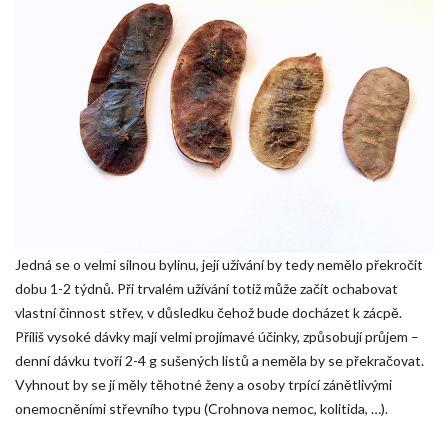
Jedná se o velmi silnou bylinu, její užívání by tedy nemělo překročit
dobu 1-2 týdnů. Při trvalém užívání totiž může začít ochabovat
vlastní činnost střev, v důsledku čehož bude docházet k zácpě.
Příliš vysoké dávky mají velmi projímavé účinky, způsobují průjem –
denní dávku tvoří 2-4 g sušených listů a neměla by se překračovat.
Vyhnout by se jí měly těhotné ženy a osoby trpící zánětlivými
onemocněními střevního typu (Crohnova nemoc, kolitida, …).