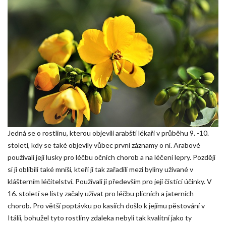
Jedná se o rostlinu, kterou objevili arabští lékaři v průběhu 9. -10.
století, kdy se také objevily vůbec první záznamy o ní. Arabové
používali její lusky pro léčbu očních chorob a na léčení lepry. Později
si ji oblíbili také mniši, kteří ji tak zařadili mezi byliny užívané v
klášterním léčitelství. Používali ji především pro její čistící účinky. V
16. století se listy začaly užívat pro léčbu plicních a jaterních
chorob. Pro větší poptávku po kasiích došlo k jejímu pěstování v
Itálii, bohužel tyto rostliny zdaleka nebyli tak kvalitní jako ty