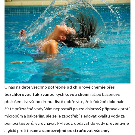
U nás najdete všechno potřebné
od chlorové chemie přes
bezchlorovou tak zvanou kyslíkovou chemii
až po bazénové
příslušenství všeho druhu. Jistě dobře víte, že k údržbě dokonale
čisté průzračné vody Vám nepostačí pouze chlorový přípravek proti
mikrobům a bakteriím, ale že je zapotřebí sledovat kvalitu vody za
pomocí testerů, vyrovnávat PH vody, dodávat do vody preventivně
algicid proti řasám a
samozřejmě odstraňovat všechny