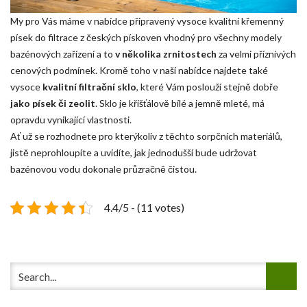
My pro Vás máme v nabídce připravený vysoce kvalitní křemenný
písek do filtrace z českých pískoven vhodný pro všechny modely
bazénových zařízení a to
v několika zrnitostech
za velmi příznivých
cenových podmínek. Kromě toho v naší nabídce najdete také
vysoce
kvalitní filtrační sklo
, které Vám poslouží stejně dobře
jako písek či zeolit
. Sklo je křišťálově bílé a jemně mleté, má
opravdu vynikající vlastnosti.
Ať už se rozhodnete pro kterýkoliv z těchto sorpčních materiálů,
jistě neprohloupíte a uvidíte, jak jednodušší bude udržovat
bazénovou vodu dokonale průzračně čistou.
4.4/5 - (11 votes)