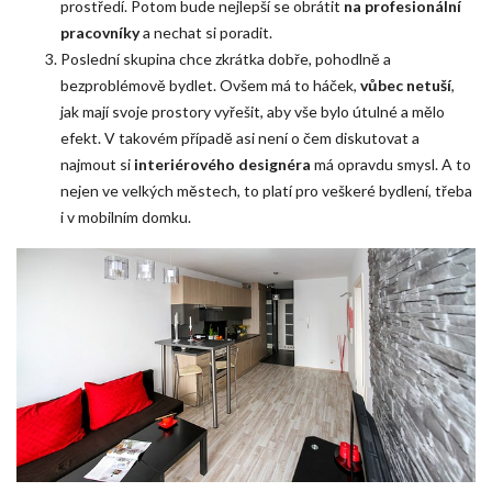
prostředí. Potom bude nejlepší se obrátit
na profesionální
pracovníky
a nechat si poradit.
Poslední skupina chce zkrátka dobře, pohodlně a
bezproblémově bydlet. Ovšem má to háček,
vůbec netuší
,
jak mají svoje prostory vyřešit, aby vše bylo útulné a mělo
efekt. V takovém případě asi není o čem diskutovat a
najmout si
interiérového designéra
má opravdu smysl. A to
nejen ve velkých městech, to platí pro veškeré bydlení, třeba
i v mobilním domku.