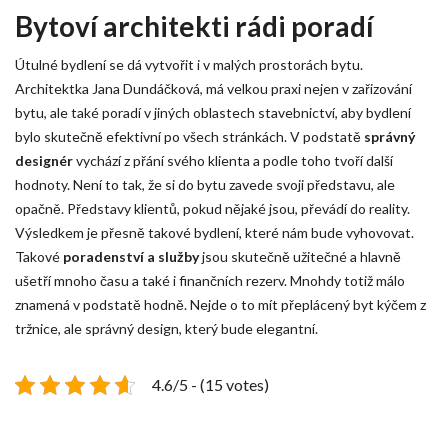
Bytoví architekti rádi poradí
Útulné bydlení se dá vytvořit i v malých prostorách bytu.
Architektka Jana Dundáčková
, má velkou praxi nejen v zařizování
bytu, ale také poradí v jiných oblastech stavebnictví, aby bydlení
bylo skutečně efektivní po všech stránkách. V podstatě
správný
designér
vychází z přání svého klienta a podle toho tvoří další
hodnoty. Není to tak, že si do bytu zavede svoji představu, ale
opačně. Představy klientů, pokud nějaké jsou, převádí do reality.
Výsledkem je přesně takové bydlení, které nám bude vyhovovat.
Takové
poradenství a služby
jsou skutečně užitečné a hlavně
ušetří mnoho času a také i finančních rezerv. Mnohdy totiž málo
znamená v podstatě hodně. Nejde o to mít přeplácený byt kýčem z
tržnice, ale správný design, který bude elegantní.
4.6/5 - (15 votes)