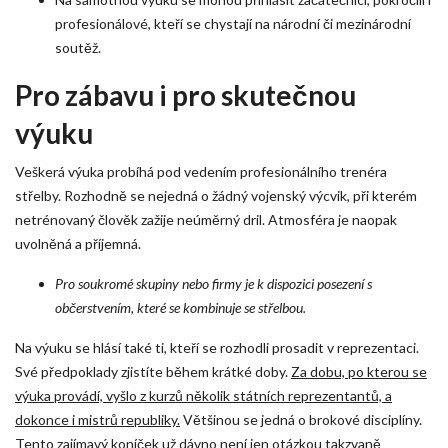
profesionálové, kteří se chystají na národní či mezinárodní
soutěž.
Pro zábavu i pro skutečnou
výuku
Veškerá výuka probíhá pod vedením profesionálního trenéra
střelby. Rozhodně se nejedná o žádný vojenský výcvik, při kterém
netrénovaný člověk zažije neúměrný dril. Atmosféra je naopak
uvolněná a příjemná.
Pro soukromé skupiny nebo firmy je k dispozici posezení s
občerstvením, které se kombinuje se střelbou.
Na výuku se hlásí také ti, kteří se rozhodli prosadit v reprezentaci.
Své předpoklady zjistíte během krátké doby.
Za dobu, po kterou se
výuka provádí, vyšlo z kurzů několik státních reprezentantů, a
dokonce i mistrů republiky.
Většinou se jedná o brokové disciplíny.
Tento zajímavý koníček už dávno není jen otázkou takzvaně