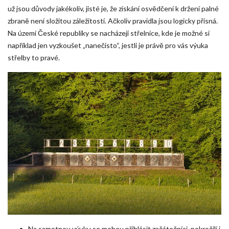
už jsou důvody jakékoliv, jisté je, že získání osvědčení k držení palné
zbraně není složitou záležitostí. Ačkoliv pravidla jsou logicky přísná.
Na území České republiky se nacházejí
střelnice
, kde je možné si
například jen vyzkoušet „nanečisto“, jestli je právě pro vás výuka
střelby to pravé.
Na samotnou výuku se mohou přihlásit začátečníci, pokročilí i