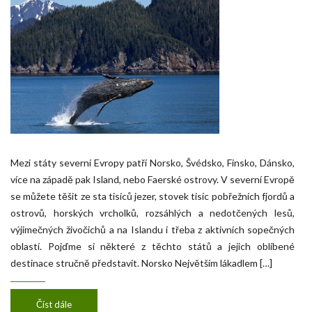
Mezi státy severní Evropy patří Norsko, Švédsko, Finsko, Dánsko,
více na západě pak Island, nebo Faerské ostrovy. V severní Evropě
se můžete těšit ze sta tisíců jezer, stovek tisíc pobřežních fjordů a
ostrovů, horských vrcholků, rozsáhlých a nedotčených lesů,
výjimečných živočichů a na Islandu i třeba z aktivních sopečných
oblastí. Pojďme si některé z těchto států a jejich oblíbené
destinace stručně představit. Norsko Největším lákadlem […]
Číst dále